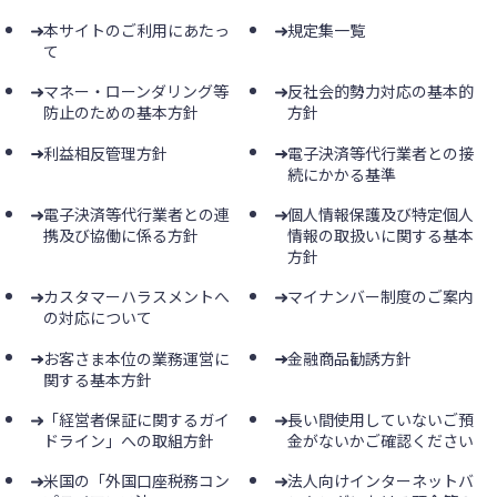
本サイトのご利用にあたっ
規定集一覧
て
マネー・ローンダリング等
反社会的勢力対応の基本的
防止のための基本方針
方針
利益相反管理方針
電子決済等代行業者との接
続にかかる基準
電子決済等代行業者との連
個人情報保護及び特定個人
携及び協働に係る方針
情報の取扱いに関する基本
方針
カスタマーハラスメントへ
マイナンバー制度のご案内
の対応について
お客さま本位の業務運営に
金融商品勧誘方針
関する基本方針
「経営者保証に関するガイ
長い間使用していないご預
ドライン」への取組方針
金がないかご確認ください
米国の「外国口座税務コン
法人向けインターネットバ