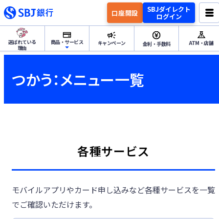
SBJダイレクト
口座開設
ログイン
選ばれている
商品・サービス
キャンペーン
ATM・店舗
金利・手数料
理由
ためる・ふやすトップ
つかう：メニュー一覧
円預金
ためる・ふやす
外貨預金
各種サービス
資産運用
つかうトップ
モバイルアプリやカード申し込みなど各種サービスを一覧
各種サービス
でご確認いただけます。