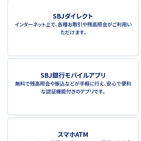
つかう
各種お手続き
SBJダイレクト
外貨両替
インターネット上で、各種お取引や残高照会がご利用い
ただけます。
海外送金
かりるトップ
かりる
ローン商品
SBJ銀行モバイルアプリ
無料で残高照会や振込などが手軽に行え、安心で便利
ご融資のご相談
な認証機能付きのアプリです。
スマホATM