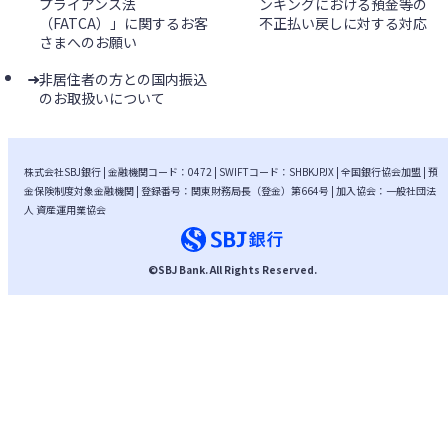
プライアンス法
ンキングにおける預金等の
（FATCA）」に関するお客
不正払い戻しに対する対応
さまへのお願い
非居住者の方との国内振込
のお取扱いについて
株式会社SBJ銀行 | 金融機関コード：0472 | SWIFTコード：SHBKJPJX | 全国銀行協会加盟 | 預
金保険制度対象金融機関 | 登録番号：関東財務局長（登金）第664号 | 加入協会：一般社団法
人 資産運用業協会
©
SBJ Bank
. All Rights Reserved.