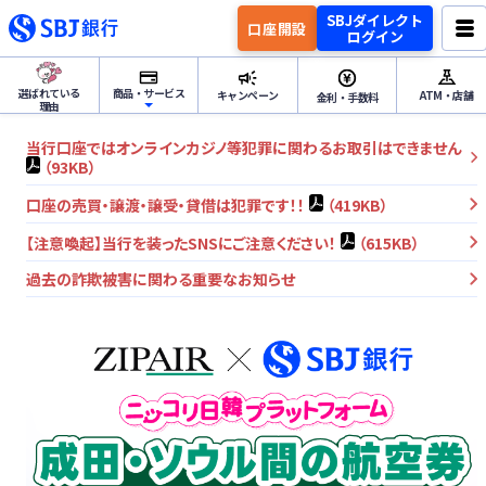
SBJダイレクト
口座開設
ログイン
選ばれている
商品・サービス
キャンペーン
ATM・店舗
金利・手数料
理由
当行口座ではオンラインカジノ等犯罪に関わるお取引はできません
ためる・ふやすトップ
（93KB）
口座の売買・譲渡・譲受・貸借は犯罪です！！
（419KB）
円預金
【注意喚起】当行を装ったSNSにご注意ください！
（615KB）
ためる・ふやす
外貨預金
過去の詐欺被害に関わる重要なお知らせ
資産運用
つかうトップ
各種サービス