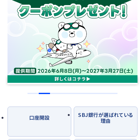
つかう
各種お手続き
外貨両替
海外送金
かりるトップ
かりる
ローン商品
ご融資のご相談
SBJ銀行が選ばれている
口座開設
理由