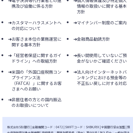
電子決済等代行業者との連
個人情報保護及び特定個人
携及び協働に係る方針
情報の取扱いに関する基本
方針
カスタマーハラスメントへ
マイナンバー制度のご案内
の対応について
お客さま本位の業務運営に
金融商品勧誘方針
関する基本方針
「経営者保証に関するガイ
長い間使用していないご預
ドライン」への取組方針
金がないかご確認ください
米国の「外国口座税務コン
法人向けインターネットバ
プライアンス法
ンキングにおける預金等の
（FATCA）」に関するお客
不正払い戻しに対する対応
さまへのお願い
非居住者の方との国内振込
のお取扱いについて
株式会社SBJ銀行 | 金融機関コード：0472 | SWIFTコード：SHBKJPJX | 全国銀行協会加盟 | 預
金保険制度対象金融機関 | 登録番号：関東財務局長（登金）第664号 | 加入協会：一般社団法