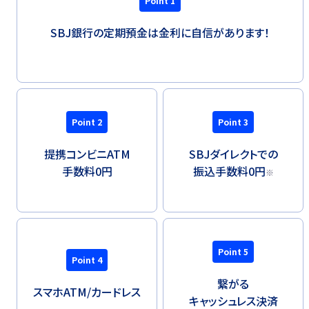
Point 1
SBJ銀行の定期預金は金利に自信があります！
Point 2
Point 3
提携コンビニATM
SBJダイレクトでの
手数料0円
振込手数料0円
※
Point 5
Point 4
繋がる
スマホATM/
カードレス
キャッシュレス決済