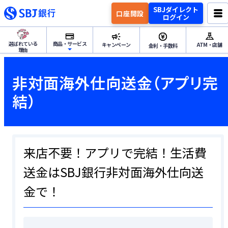
SBJダイレクト
口座開設
ログイン
選ばれている
商品・サービス
キャンペーン
ATM・店舗
金利・手数料
理由
ためる・ふやすトップ
非対面海外仕向送金（アプリ完
結）
円預金
ためる・ふやす
外貨預金
来店不要！アプリで完結！生活費
資産運用
送金はSBJ銀行非対面海外仕向送
つかうトップ
金で！
各種サービス