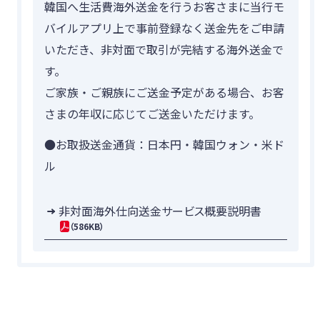
韓国へ生活費海外送金を行うお客さまに当行モ
つかう
各種お手続き
バイルアプリ上で事前登録なく送金先をご申請
外貨両替
いただき、非対面で取引が完結する海外送金で
す。
海外送金
ご家族・ご親族にご送金予定がある場合、お客
さまの年収に応じてご送金いただけます。
かりるトップ
●お取扱送金通貨：日本円・韓国ウォン・米ド
かりる
ローン商品
ル
ご融資のご相談
非対面海外仕向送金サービス概要説明書
（586KB）