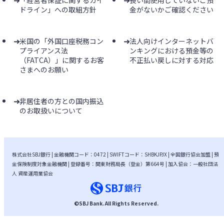
「経営者保証に関するガイ
長い間使用していないご預
ドライン」への取組方針
金がないかご確認ください
米国の「外国口座税務コン
法人向けインターネットバ
プライアンス法
ンキングにおける預金等の
（FATCA）」に関するお客
不正払い戻しに対する対応
さまへのお願い
非居住者の方との国内振込
のお取扱いについて
株式会社SBJ銀行 | 金融機関コード：0472 | SWIFTコード：SHBKJPJX | 全国銀行協会加盟 | 預
金保険制度対象金融機関 | 登録番号：関東財務局長（登金）第664号 | 加入協会：一般社団法
人 資産運用業協会
©
SBJ Bank
. All Rights Reserved.