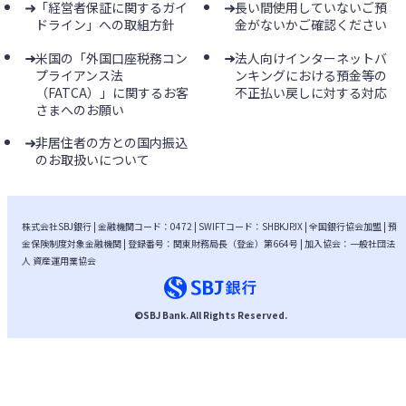
「経営者保証に関するガイ
長い間使用していないご預
ドライン」への取組方針
金がないかご確認ください
米国の「外国口座税務コン
法人向けインターネットバ
プライアンス法
ンキングにおける預金等の
（FATCA）」に関するお客
不正払い戻しに対する対応
さまへのお願い
非居住者の方との国内振込
のお取扱いについて
株式会社SBJ銀行 | 金融機関コード：0472 | SWIFTコード：SHBKJPJX | 全国銀行協会加盟 | 預
金保険制度対象金融機関 | 登録番号：関東財務局長（登金）第664号 | 加入協会：一般社団法
人 資産運用業協会
©
SBJ Bank
. All Rights Reserved.