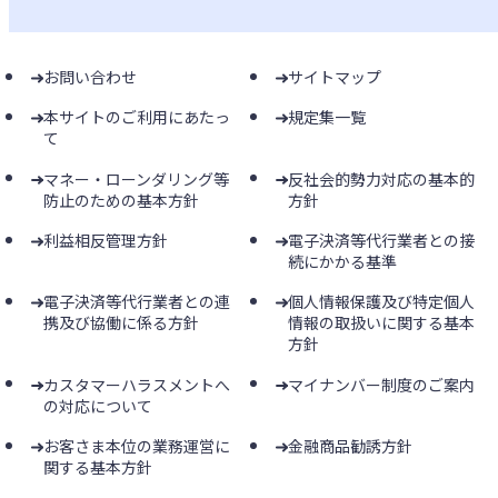
お問い合わせ
サイトマップ
本サイトのご利用にあたっ
規定集一覧
て
マネー・ローンダリング等
反社会的勢力対応の基本的
防止のための基本方針
方針
利益相反管理方針
電子決済等代行業者との接
続にかかる基準
電子決済等代行業者との連
個人情報保護及び特定個人
携及び協働に係る方針
情報の取扱いに関する基本
方針
カスタマーハラスメントへ
マイナンバー制度のご案内
の対応について
お客さま本位の業務運営に
金融商品勧誘方針
関する基本方針