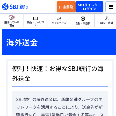
SBJダイレクト
口座開設
ログイン
選ばれている
商品・サービス
キャンペーン
ATM・店舗
金利・手数料
理由
ためる・ふやすトップ
海外送金
円預金
ためる・ふやす
外貨預金
便利！快速！お得なSBJ銀行の海
外送金
資産運用
つかうトップ
SBJ銀行の海外送金は、新韓金融グループのネ
各種サービス
ットワークを活用することにより、送金先が新
韓銀行なら、最短1営業日で着金する等
、ス
（※1）