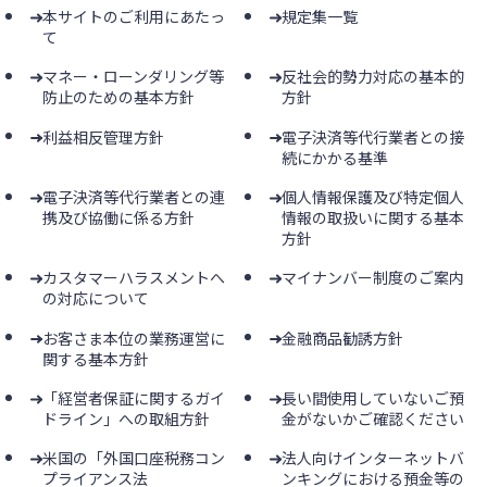
本サイトのご利用にあたっ
規定集一覧
て
マネー・ローンダリング等
反社会的勢力対応の基本的
防止のための基本方針
方針
利益相反管理方針
電子決済等代行業者との接
続にかかる基準
電子決済等代行業者との連
個人情報保護及び特定個人
携及び協働に係る方針
情報の取扱いに関する基本
方針
カスタマーハラスメントへ
マイナンバー制度のご案内
の対応について
お客さま本位の業務運営に
金融商品勧誘方針
関する基本方針
「経営者保証に関するガイ
長い間使用していないご預
ドライン」への取組方針
金がないかご確認ください
米国の「外国口座税務コン
法人向けインターネットバ
プライアンス法
ンキングにおける預金等の