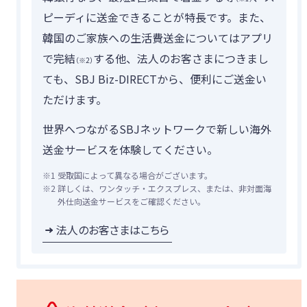
つかう
各種お手続き
ピーディに送金できることが特長です。また、
韓国のご家族への生活費送金についてはアプリ
外貨両替
で完結
する他、法人のお客さまにつきまし
（※2）
ても、SBJ Biz-DIRECTから、便利にご送金い
海外送金
ただけます。
かりるトップ
世界へつながるSBJネットワークで新しい海外
送金サービスを体験してください。
かりる
ローン商品
※1
受取国によって異なる場合がございます。
ご融資のご相談
※2
詳しくは、ワンタッチ・エクスプレス、または、非対面海
外仕向送金サービスをご確認ください。
法人のお客さまはこちら