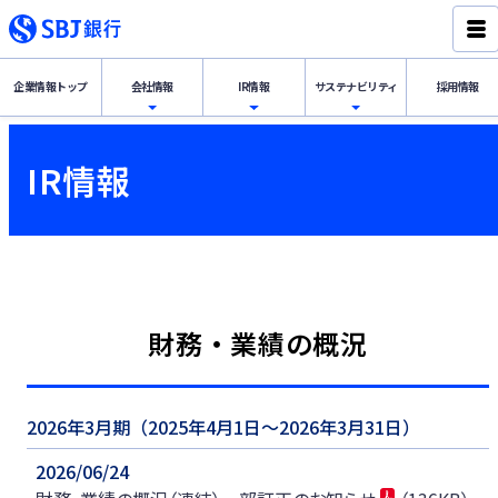
企業情報
トップ
会社情報
IR情報
サステナ
ビリティ
採用情報
経営理念・代表挨拶
IR情報トップ
サステナビリティトップ
IR情報
会社概要
財務・業績の概況
SBJ銀行グループのSDGs宣言
サステナビリテ
ィ
IR情報
組織体制・役員一覧
ディスクロージャー誌
新韓金融グループのESG戦略
財務・業績の概況
会社情報
内部管理体制
決算公告
「デコ活」宣言
沿革
金融円滑化への取り組み
2026年3月期（2025年4月1日～2026年3月31日）
グループ会社
2026/06/24