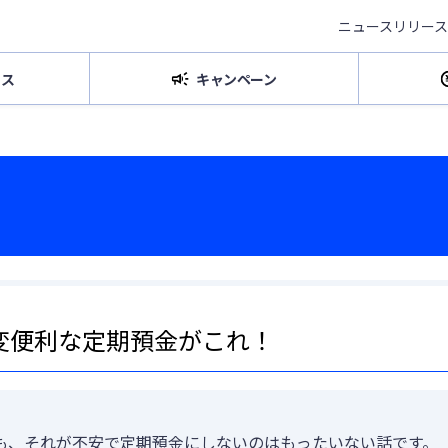
ニュースリリース
ビス
キャンペーン
ためる・ふやすトップ
円預金
外貨預金
資産運用
変便利な定期預金がこれ！
つかうトップ
各種サービス
も、それが不安で定期預金にしないのはもったいない話です。