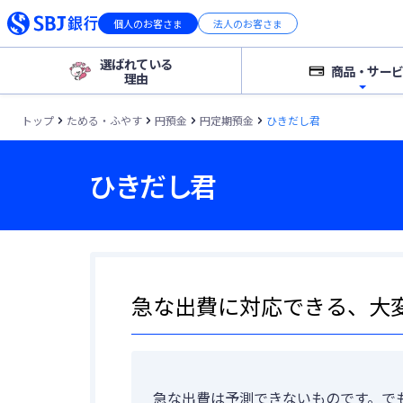
個人
のお客さま
法人
のお客さま
選ばれている
商品・サー
理由
トップ
ためる・ふやす
円預金
円定期預金
ひきだし君
ひきだし君
ためる・ふやす
急な出費に対応できる、大
急な出費は予測できないものです。で