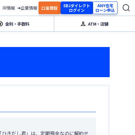
SBJダイレクト
ANY住宅
IR情報
企業情報
口座開設
ログイン
ローン申込
金利・手数料
ATM・店舗
「ひきだし君」は、定期預金なのに解約せ