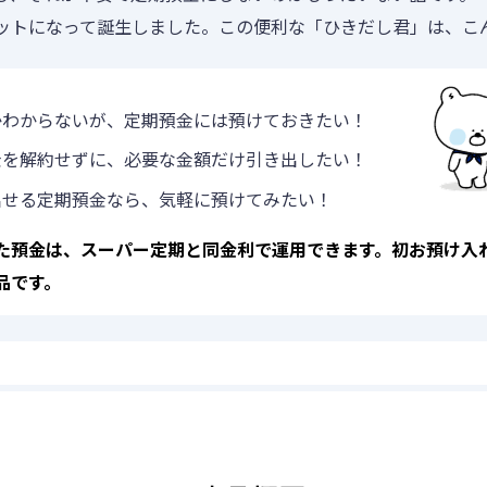
各種お手続き
ットになって誕生しました。この便利な「ひきだし君」は、こ
外貨両替
かわからないが、定期預金には預けておきたい！
海外送金
金を解約せずに、必要な金額だけ引き出したい！
かりるトップ
出せる定期預金なら、気軽に預けてみたい！
ローン商品
た預金は、スーパー定期と同金利で運用できます。初お預け入
品です。
ご融資のご相談