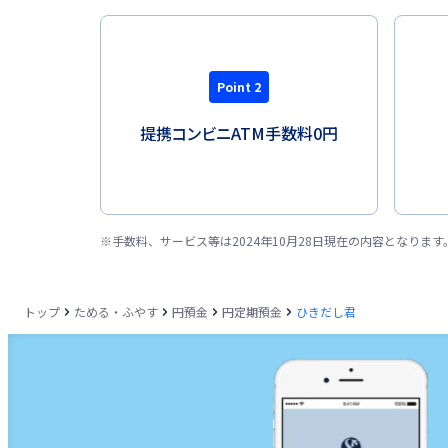
Point 2
提携コンビニATM
手数料0円
※
手数料、サービス等は2024年10月28日現在の内容となり
トップ
ためる・ふやす
円預金
円定期預金
ひきだし君