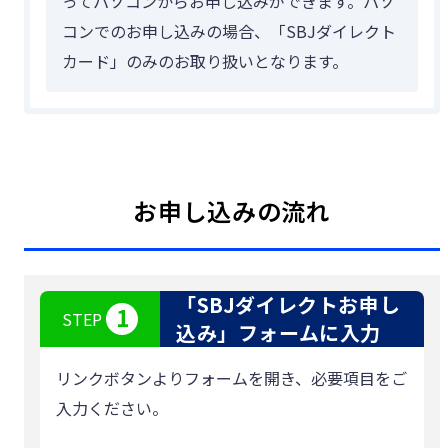
ってパソコンからお申し込みができます。パソ
つかう
各種お手続き
コンでのお申し込みの場合、「SBJダイレクト
カード」のみのお取り扱いとなります。
外貨両替
海外送金
かりるトップ
お申し込みの流れ
かりる
ローン商品
ご融資のご相談
「SBJダイレクトお申し
1
STEP
込み」フォームに入力
リンクボタンよりフォームを開き、必要項目をご
入力ください。