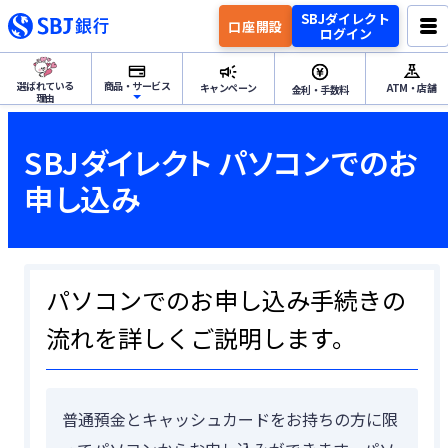
SBJダイレクト
口座開設
ログイン
選ばれている
商品・サービス
キャンペーン
ATM・店舗
金利・手数料
理由
ためる・ふやすトップ
SBJダイレクト パソコンでのお
申し込み
円預金
ためる・ふやす
外貨預金
パソコンでのお申し込み手続きの
資産運用
流れを詳しくご説明します。
つかうトップ
各種サービス
普通預金とキャッシュカードをお持ちの方に限