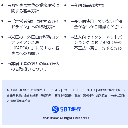
お客さま本位の業務運営に
金融商品勧誘方針
関する基本方針
「経営者保証に関するガイ
長い間使用していないご預
ドライン」への取組方針
金がないかご確認ください
米国の「外国口座税務コン
法人向けインターネットバ
プライアンス法
ンキングにおける預金等の
（FATCA）」に関するお客
不正払い戻しに対する対応
さまへのお願い
非居住者の方との国内振込
のお取扱いについて
株式会社SBJ銀行 | 金融機関コード：0472 | SWIFTコード：SHBKJPJX | 全国銀行協会加盟 | 預
金保険制度対象金融機関 | 登録番号：関東財務局長（登金）第664号 | 加入協会：一般社団法
人 資産運用業協会
©
SBJ Bank
. All Rights Reserved.