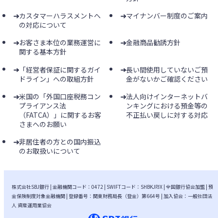
カスタマーハラスメントへ
マイナンバー制度のご案内
の対応について
お客さま本位の業務運営に
金融商品勧誘方針
関する基本方針
「経営者保証に関するガイ
長い間使用していないご預
ドライン」への取組方針
金がないかご確認ください
米国の「外国口座税務コン
法人向けインターネットバ
プライアンス法
ンキングにおける預金等の
（FATCA）」に関するお客
不正払い戻しに対する対応
さまへのお願い
非居住者の方との国内振込
のお取扱いについて
株式会社SBJ銀行 | 金融機関コード：0472 | SWIFTコード：SHBKJPJX | 全国銀行協会加盟 | 預
金保険制度対象金融機関 | 登録番号：関東財務局長（登金）第664号 | 加入協会：一般社団法
人 資産運用業協会