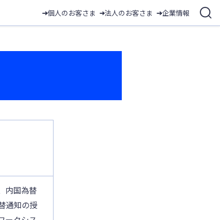
個人のお客さま
法人のお客さま
企業情報
、内国為替
替通知の授
ワークシス