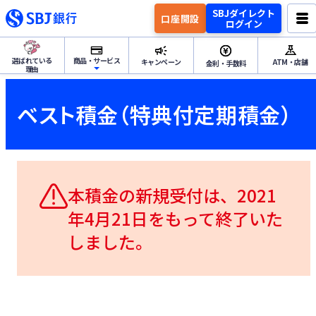
SBJダイレクト
口座開設
ログイン
選ばれている
商品・サービス
キャンペーン
ATM・店舗
金利・手数料
理由
ためる・ふやすトップ
ベスト積金（特典付定期積金）
円預金
ためる・ふやす
外貨預金
本積金の新規受付は、2021
年4月21日をもって終了いた
資産運用
しました。
つかうトップ
各種サービス