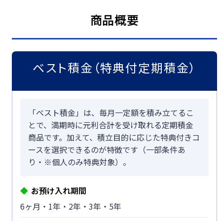
つかう
各種お手続き
商品概要
外貨両替
海外送金
ベスト積金（特典付定期積金）
かりるトップ
かりる
ローン商品
「ベスト積金」は、毎月一定額を積み立てるこ
とで、満期時に元利合計を受け取れる定期積金
ご融資のご相談
商品です。加えて、積立目的に応じた特典付きコ
ースを選択できるのが特徴です（一部条件あ
り・※個人のみ特典対象）。
お預け入れ期間
6ヶ月・1年・2年・3年・5年