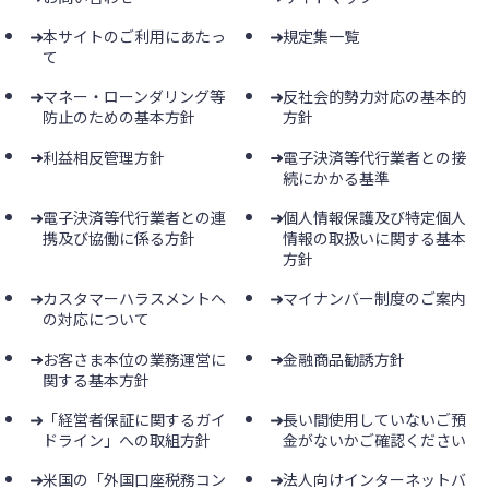
本サイトのご利用にあたっ
規定集一覧
て
マネー・ローンダリング等
反社会的勢力対応の基本的
防止のための基本方針
方針
利益相反管理方針
電子決済等代行業者との接
続にかかる基準
電子決済等代行業者との連
個人情報保護及び特定個人
携及び協働に係る方針
情報の取扱いに関する基本
方針
カスタマーハラスメントへ
マイナンバー制度のご案内
の対応について
お客さま本位の業務運営に
金融商品勧誘方針
関する基本方針
「経営者保証に関するガイ
長い間使用していないご預
ドライン」への取組方針
金がないかご確認ください
米国の「外国口座税務コン
法人向けインターネットバ