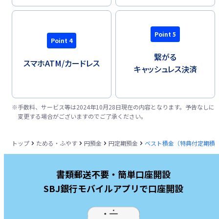
Point 5
Point 4
繋がる
スマホATM/
カードレス
キャッシュレス決済
※
手数料、サービス等は2024年10月28日現在の内容となります。予告なしに
変更する場合がございますのでご了承ください。
トップ
ためる・ふやす
円預金
円定期預金
ベスト積金（特典付定期積
書類郵送不要・簡単口座開設
SBJ銀行モバイルアプリで口座開設