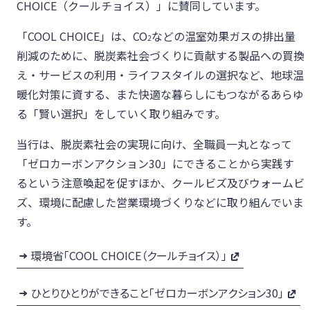
CHOICE（クールチョイス）」に賛同しています。
新韓金融グループ
「COOL CHOICE」は、CO
などの温室効果ガスの排出量
2
削減のために、脱炭素社会づくりに貢献する製品への買換
え・サービスの利用・ライフスタイルの選択など、地球温
暖化対策に資する、また快適な暮らしにもつながるあらゆ
る「賢い選択」をしていく取り組みです。
当行は、脱炭素社会の実現に向け、全職員一丸となって
「ゼロカーボンアクション30」にできることから実践す
るという注意喚起を促すほか、クールビズ及びウォームビ
ズ、環境に配慮した営業環境づくりなどに取り組んでいま
す。
環境省「COOL CHOICE（クールチョイス）」
ひとりひとりができること「ゼロカーボンアクション30」