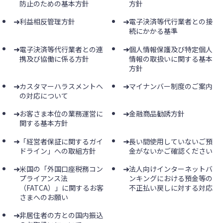
防止のための基本方針
方針
利益相反管理方針
電子決済等代行業者との接
続にかかる基準
電子決済等代行業者との連
個人情報保護及び特定個人
携及び協働に係る方針
情報の取扱いに関する基本
方針
カスタマーハラスメントへ
マイナンバー制度のご案内
の対応について
お客さま本位の業務運営に
金融商品勧誘方針
関する基本方針
「経営者保証に関するガイ
長い間使用していないご預
ドライン」への取組方針
金がないかご確認ください
米国の「外国口座税務コン
法人向けインターネットバ
プライアンス法
ンキングにおける預金等の
（FATCA）」に関するお客
不正払い戻しに対する対応
さまへのお願い
非居住者の方との国内振込