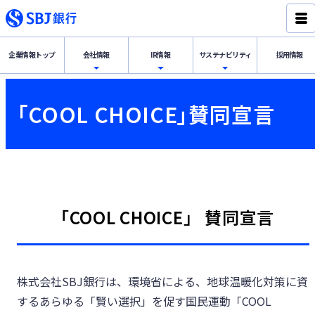
企業情報
トップ
会社情報
IR情報
サステナ
ビリティ
採用情報
経営理念・代表挨拶
IR情報トップ
サステナビリティトップ
「COOL CHOICE」賛同宣言
会社概要
財務・業績の概況
SBJ銀行グループのSDGs宣言
サステナビリテ
ィ
IR情報
組織体制・役員一覧
ディスクロージャー誌
新韓金融グループのESG戦略
「COOL CHOICE」 賛同宣言
会社情報
内部管理体制
決算公告
「デコ活」宣言
沿革
金融円滑化への取り組み
株式会社SBJ銀行は、環境省による、地球温暖化対策に資
グループ会社
するあらゆる「賢い選択」を促す国民運動「COOL