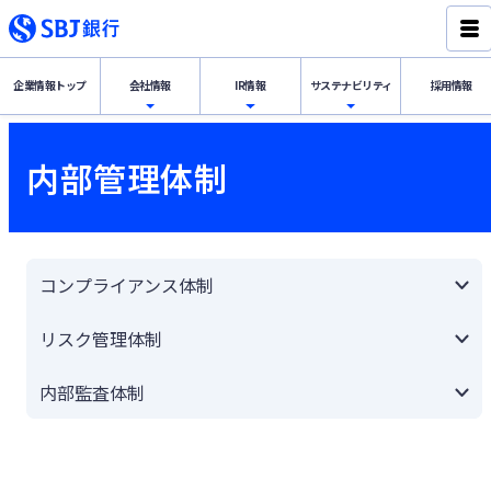
企業情報
トップ
会社情報
IR情報
サステナ
ビリティ
採用情報
経営理念・代表挨拶
IR情報トップ
サステナビリティトップ
内部管理体制
会社概要
財務・業績の概況
SBJ銀行グループのSDGs宣言
サステナビリテ
ィ
IR情報
組織体制・役員一覧
ディスクロージャー誌
新韓金融グループのESG戦略
コンプライアンス体制
会社情報
内部管理体制
決算公告
「デコ活」宣言
リスク管理体制
内部監査体制
沿革
金融円滑化への取り組み
グループ会社