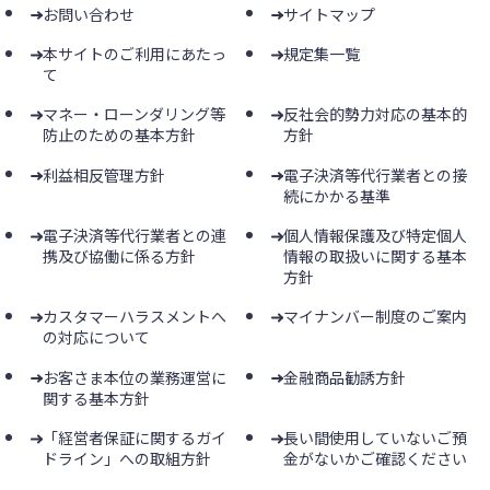
お問い合わせ
サイトマップ
本サイトのご利用にあたっ
規定集一覧
て
マネー・ローンダリング等
反社会的勢力対応の基本的
防止のための基本方針
方針
利益相反管理方針
電子決済等代行業者との接
続にかかる基準
電子決済等代行業者との連
個人情報保護及び特定個人
携及び協働に係る方針
情報の取扱いに関する基本
方針
カスタマーハラスメントへ
マイナンバー制度のご案内
の対応について
お客さま本位の業務運営に
金融商品勧誘方針
関する基本方針
「経営者保証に関するガイ
長い間使用していないご預
ドライン」への取組方針
金がないかご確認ください