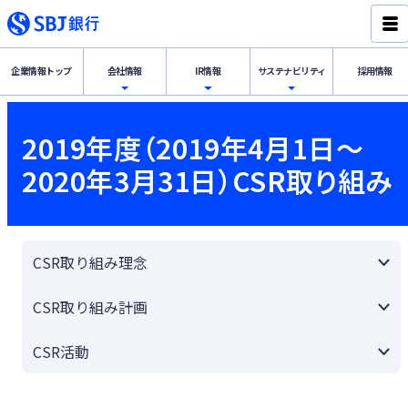
企業情報
トップ
会社情報
IR情報
サステナ
ビリティ
採用情報
経営理念・代表挨拶
IR情報トップ
サステナビリティトップ
2019年度（2019年4月1日～
2020年3月31日）CSR取り組み
会社概要
財務・業績の概況
SBJ銀行グループのSDGs宣言
サステナビリテ
ィ
IR情報
組織体制・役員一覧
ディスクロージャー誌
新韓金融グループのESG戦略
CSR取り組み理念
会社情報
内部管理体制
決算公告
「デコ活」宣言
CSR取り組み計画
沿革
金融円滑化への取り組み
CSR活動
グループ会社