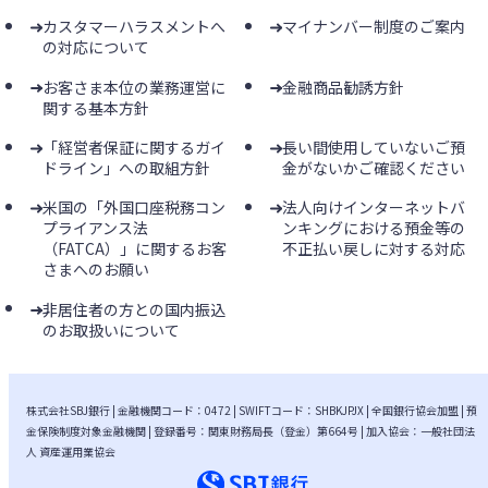
カスタマーハラスメントへ
マイナンバー制度のご案内
の対応について
お客さま本位の業務運営に
金融商品勧誘方針
関する基本方針
「経営者保証に関するガイ
長い間使用していないご預
ドライン」への取組方針
金がないかご確認ください
米国の「外国口座税務コン
法人向けインターネットバ
プライアンス法
ンキングにおける預金等の
（FATCA）」に関するお客
不正払い戻しに対する対応
さまへのお願い
非居住者の方との国内振込
のお取扱いについて
株式会社SBJ銀行 | 金融機関コード：0472 | SWIFTコード：SHBKJPJX | 全国銀行協会加盟 | 預
金保険制度対象金融機関 | 登録番号：関東財務局長（登金）第664号 | 加入協会：一般社団法
人 資産運用業協会