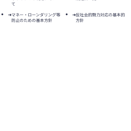
て
マネー・ローンダリング等
反社会的勢力対応の基本的
防止のための基本方針
方針
利益相反管理方針
電子決済等代行業者との接
続にかかる基準
電子決済等代行業者との連
個人情報保護及び特定個人
携及び協働に係る方針
情報の取扱いに関する基本
方針
カスタマーハラスメントへ
マイナンバー制度のご案内
の対応について
お客さま本位の業務運営に
金融商品勧誘方針
関する基本方針
「経営者保証に関するガイ
長い間使用していないご預
ドライン」への取組方針
金がないかご確認ください
米国の「外国口座税務コン
法人向けインターネットバ
プライアンス法
ンキングにおける預金等の
（FATCA）」に関するお客
不正払い戻しに対する対応