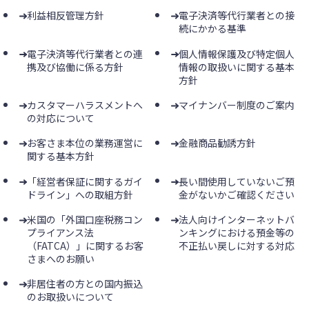
利益相反管理方針
電子決済等代行業者との接
続にかかる基準
電子決済等代行業者との連
個人情報保護及び特定個人
携及び協働に係る方針
情報の取扱いに関する基本
方針
カスタマーハラスメントへ
マイナンバー制度のご案内
の対応について
お客さま本位の業務運営に
金融商品勧誘方針
関する基本方針
「経営者保証に関するガイ
長い間使用していないご預
ドライン」への取組方針
金がないかご確認ください
米国の「外国口座税務コン
法人向けインターネットバ
プライアンス法
ンキングにおける預金等の
（FATCA）」に関するお客
不正払い戻しに対する対応
さまへのお願い
非居住者の方との国内振込
のお取扱いについて