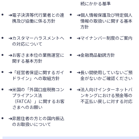
続にかかる基準
電子決済等代行業者との連
個人情報保護及び特定個人
携及び協働に係る方針
情報の取扱いに関する基本
方針
カスタマーハラスメントへ
マイナンバー制度のご案内
の対応について
お客さま本位の業務運営に
金融商品勧誘方針
関する基本方針
「経営者保証に関するガイ
長い間使用していないご預
ドライン」への取組方針
金がないかご確認ください
米国の「外国口座税務コン
法人向けインターネットバ
プライアンス法
ンキングにおける預金等の
（FATCA）」に関するお客
不正払い戻しに対する対応
さまへのお願い
非居住者の方との国内振込
のお取扱いについて