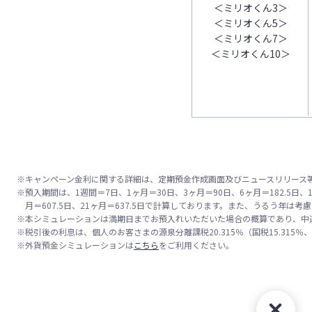
＜ミリオくん3＞
＜ミリオくん5＞
＜ミリオくん7＞
＜ミリオくん10＞
※
キャンペーン金利に関する詳細は、定期預金作成画面及びニュースリリース
※
預入期間は、1週間＝7日、1ヶ月＝30日、3ヶ月＝90日、6ヶ月＝182.5日、1年＝
月＝607.5日、21ヶ月＝637.5日で計算しております。また、うるう年は考
※
本シミュレーションは満期日までお預入れいただいた場合の概算であり、中
※
税引後の利息は、個人のお客さまの源泉分離課税20.315％（国税15.315
※
外貨預金シミュレーションは
こちら
をご利用ください。