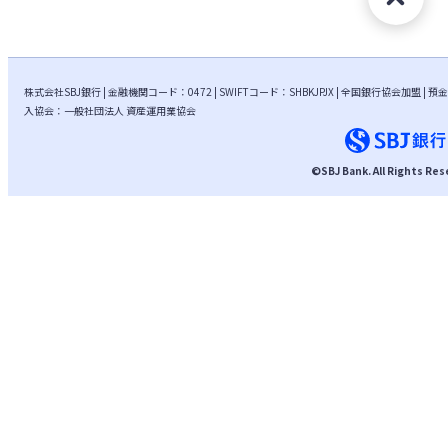
株式会社SBJ銀行 | 金融機関コード：0472 | SWIFTコード：SHBKJPJX | 全国銀行協会加盟
入協会：一般社団法人 資産運用業協会
©
SBJ Bank
. All Rights Re