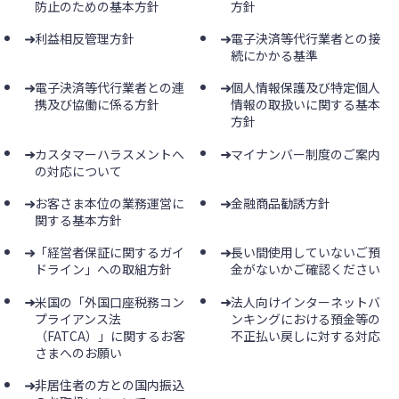
防止のための基本方針
方針
利益相反管理方針
電子決済等代行業者との接
続にかかる基準
電子決済等代行業者との連
個人情報保護及び特定個人
携及び協働に係る方針
情報の取扱いに関する基本
方針
カスタマーハラスメントへ
マイナンバー制度のご案内
の対応について
お客さま本位の業務運営に
金融商品勧誘方針
関する基本方針
「経営者保証に関するガイ
長い間使用していないご預
ドライン」への取組方針
金がないかご確認ください
米国の「外国口座税務コン
法人向けインターネットバ
プライアンス法
ンキングにおける預金等の
（FATCA）」に関するお客
不正払い戻しに対する対応
さまへのお願い
非居住者の方との国内振込